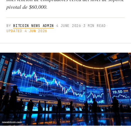
pivotal de $60,000.
BY
BITCOIN NEWS ADMIN
·
4 JUNE 2026
·
3 MIN READ
·
UPDATED 4 JUN 2026