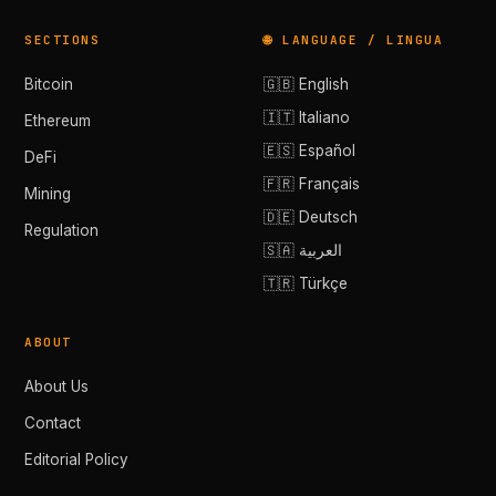
SECTIONS
🌐 LANGUAGE / LINGUA
Bitcoin
🇬🇧 English
🇮🇹 Italiano
Ethereum
🇪🇸 Español
DeFi
🇫🇷 Français
Mining
🇩🇪 Deutsch
Regulation
🇸🇦 العربية
🇹🇷 Türkçe
ABOUT
About Us
Contact
Editorial Policy