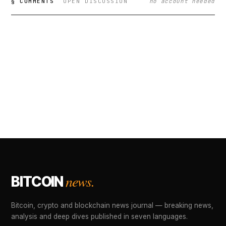
§ COMMENTS
OPEN DISCUSSION
no account needed
news.
BITCOIN
Bitcoin, crypto and blockchain news journal — breaking news,
analysis and deep dives published in seven languages.