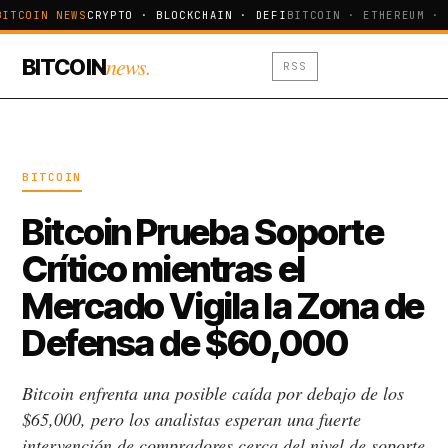
BITCOIN NEWS
CRYPTO · BLOCKCHAIN · DEFI
BITCOIN · ETHEREUM · 
news.
BITCOIN
RSS
BITCOIN
Bitcoin Prueba Soporte
Crítico mientras el
Mercado Vigila la Zona de
Defensa de $60,000
Bitcoin enfrenta una posible caída por debajo de los
$65,000, pero los analistas esperan una fuerte
intervención de compradores cerca del nivel de soporte