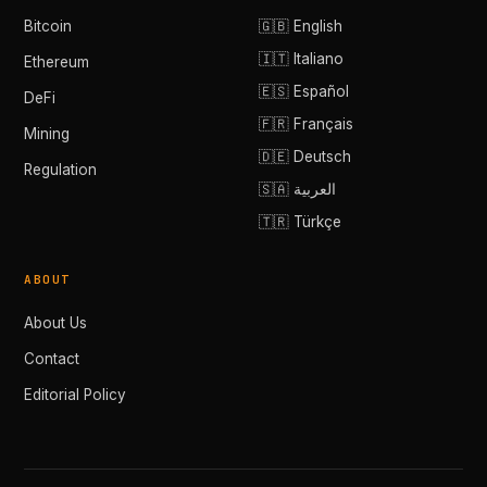
Bitcoin
🇬🇧 English
🇮🇹 Italiano
Ethereum
🇪🇸 Español
DeFi
🇫🇷 Français
Mining
🇩🇪 Deutsch
Regulation
🇸🇦 العربية
🇹🇷 Türkçe
ABOUT
About Us
Contact
Editorial Policy