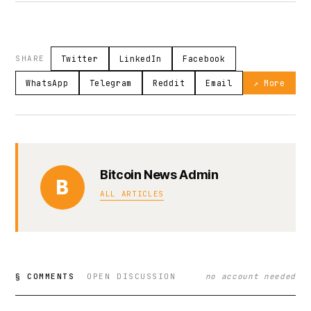
SHARE
Twitter
LinkedIn
Facebook
WhatsApp
Telegram
Reddit
Email
↗ More
Bitcoin News Admin
B
ALL ARTICLES
§ COMMENTS
OPEN DISCUSSION
no account needed