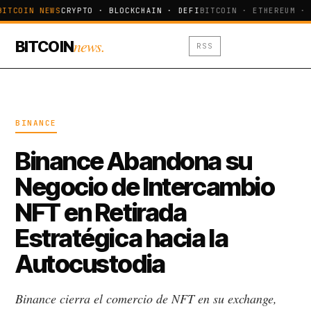
BITCOIN NEWS
CRYPTO · BLOCKCHAIN · DEFI
BITCOIN · ETHEREUM · 
news.
BITCOIN
RSS
BINANCE
Binance Abandona su
Negocio de Intercambio
NFT en Retirada
Estratégica hacia la
Autocustodia
Binance cierra el comercio de NFT en su exchange,