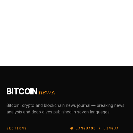
news.
BITCOIN
Bitcoin, crypto and blockchain news journal — breaking news,
analysis and deep dives published in seven languages.
SECTIONS
🌐 LANGUAGE / LINGUA