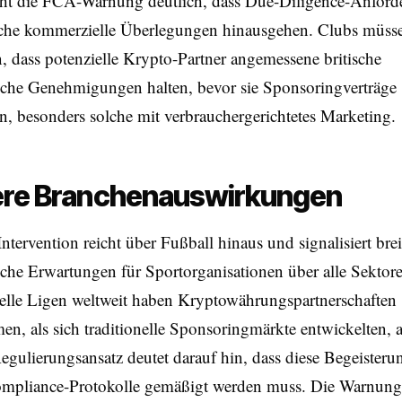
ht die FCA-Warnung deutlich, dass Due-Diligence-Anfor
ache kommerzielle Überlegungen hinausgehen. Clubs müss
, dass potenzielle Krypto-Partner angemessene britische
ische Genehmigungen halten, bevor sie Sponsoringverträge
n, besonders solche mit verbrauchergerichtetes Marketing.
ere Branchenauswirkungen
tervention reicht über Fußball hinaus und signalisiert brei
sche Erwartungen für Sportorganisationen über alle Sektor
nelle Ligen weltweit haben Kryptowährungspartnerschaften
, als sich traditionelle Sponsoringmärkte entwickelten, a
Regulierungsansatz deutet darauf hin, dass diese Begeister
ompliance-Protokolle gemäßigt werden muss. Die Warnung 