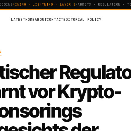
OINS
MINING · LIGHTNING · LAYER 2
MARKETS · REGULATION · TEC
LATEST
HOME
ABOUT
CONTACT
EDITORIAL POLICY
N
itischer Regulato
rnt vor Krypto-
onsorings
gesichts der