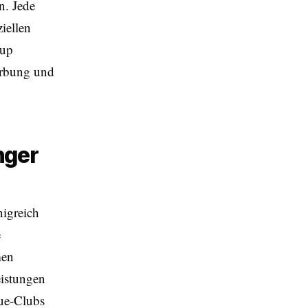
n. Jede
iellen
Cup
Werbung und
nger
igreich
e
men
eistungen
ue-Clubs