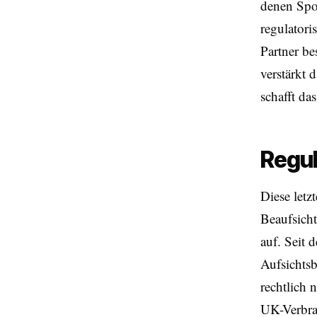
denen Spo
regulatori
Partner b
verstärkt 
schafft da
Regul
Diese let
Beaufsich
auf. Seit
Aufsichtsb
rechtlich 
UK-Verbra