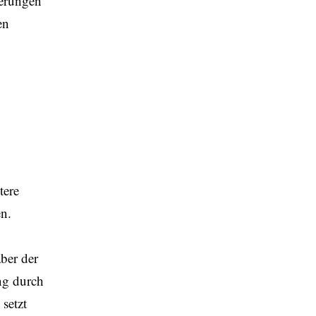
derungen
en
tere
en.
ber der
ung durch
setzt