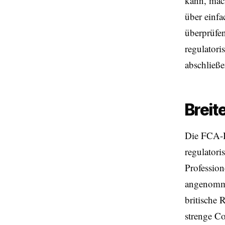
kann, mac
über einf
überprüfen
regulator
abschließe
Breit
Die FCA-In
regulatori
Professio
angenommen
britische 
strenge C