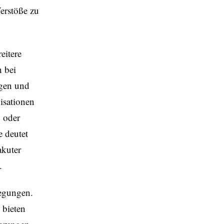
Verstöße zu
eitere
 bei
ägen und
nisationen
 oder
e deutet
akuter
.
egungen.
 bieten