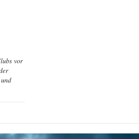
lubs vor
der
 und