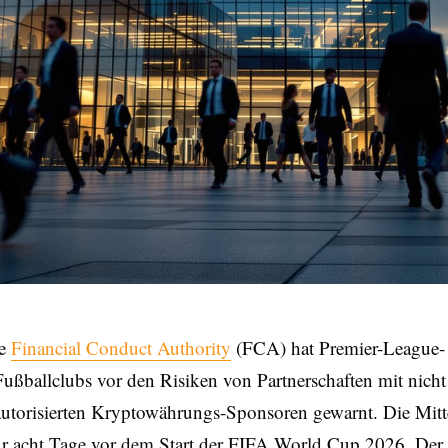
ie
Financial Conduct Authority
(FCA) hat Premier-League-
Fußballclubs vor den Risiken von Partnerschaften mit nicht
autorisierten Kryptowährungs-Sponsoren gewarnt. Die Mitt
nur acht Tage vor dem Start der FIFA World Cup 2026. Der