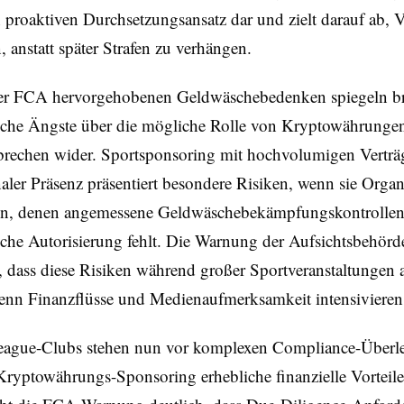
en proaktiven Durchsetzungsansatz dar und zielt darauf ab, 
, anstatt später Strafen zu verhängen.
er FCA hervorgehobenen Geldwäschebedenken spiegeln br
ische Ängste über die mögliche Rolle von Kryptowährungen
brechen wider. Sportsponsoring mit hochvolumigen Vertr
naler Präsenz präsentiert besondere Risiken, wenn sie Orga
en, denen angemessene Geldwäschebekämpfungskontrollen
sche Autorisierung fehlt. Die Warnung der Aufsichtsbehörd
, dass diese Risiken während großer Sportveranstaltungen 
enn Finanzflüsse und Medienaufmerksamkeit intensivieren
eague-Clubs stehen nun vor komplexen Compliance-Überl
ryptowährungs-Sponsoring erhebliche finanzielle Vorteile