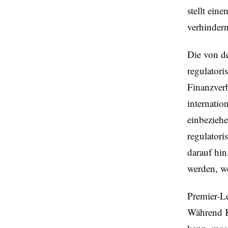
stellt ein
verhindern
Die von d
regulator
Finanzver
internatio
einbezieh
regulatori
darauf hin
werden, w
Premier-L
Während K