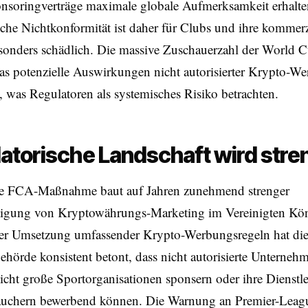
nsoringverträge maximale globale Aufmerksamkeit erhalte
sche Nichtkonformität ist daher für Clubs und ihre kommerz
esonders schädlich. Die massive Zuschauerzahl der World 
das potenzielle Auswirkungen nicht autorisierter Krypto-
s, was Regulatoren als systemisches Risiko betrachten.
atorische Landschaft wird stre
zte FCA-Maßnahme baut auf Jahren zunehmend strenger
tigung von Kryptowährungs-Marketing im Vereinigten Kön
 der Umsetzung umfassender Krypto-Werbungsregeln hat di
ehörde konsistent betont, dass nicht autorisierte Unterneh
nicht große Sportorganisationen sponsern oder ihre Dienstl
uchern bewerbend können. Die Warnung an Premier-Leag