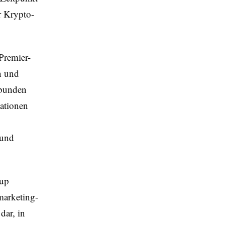
er Krypto-
Premier-
n und
rbunden
sationen
 und
Cup
marketing-
dar, in