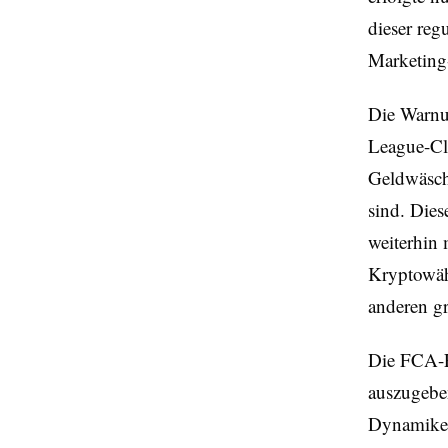
dieser reg
Marketing
Die Warnun
League-Cl
Geldwäsche
sind. Dies
weiterhin 
Kryptowäh
anderen g
Die FCA-E
auszugeben
Dynamiken 