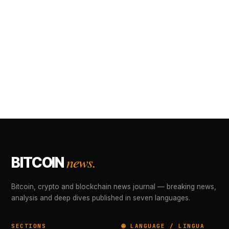
news.
BITCOIN
Bitcoin, crypto and blockchain news journal — breaking news,
analysis and deep dives published in seven languages.
SECTIONS
🌐 LANGUAGE / LINGUA