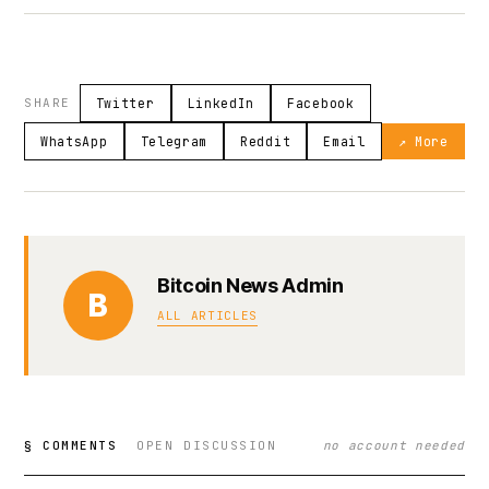
SHARE
Twitter
LinkedIn
Facebook
WhatsApp
Telegram
Reddit
Email
↗ More
Bitcoin News Admin
B
ALL ARTICLES
§ COMMENTS
OPEN DISCUSSION
no account needed