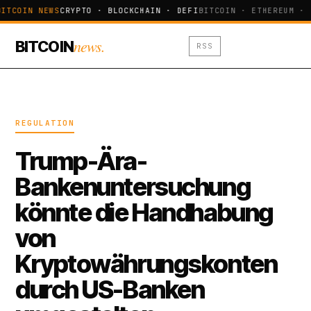
ITCOIN NEWS
CRYPTO · BLOCKCHAIN · DEFI
BITCOIN · ETHEREUM · 
news.
BITCOIN
RSS
REGULATION
Trump-Ära-
Bankenuntersuchung
könnte die Handhabung
von
Kryptowährungskonten
durch US-Banken