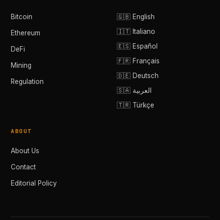
Bitcoin
🇬🇧 English
🇮🇹 Italiano
Ethereum
🇪🇸 Español
DeFi
🇫🇷 Français
Mining
🇩🇪 Deutsch
Regulation
🇸🇦 العربية
🇹🇷 Türkçe
ABOUT
About Us
Contact
Editorial Policy