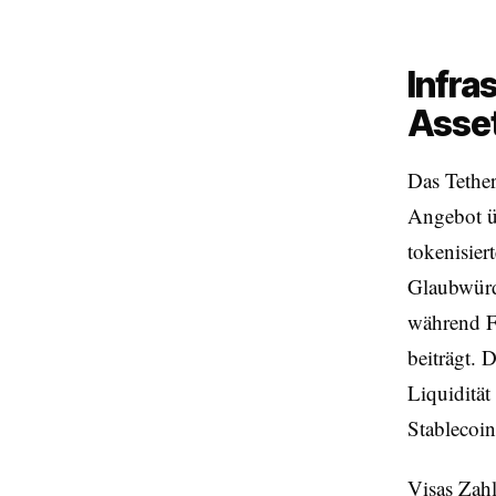
Infra
Asse
Das Tether
Angebot ü
tokenisiert
Glaubwürdi
während Fa
beiträgt. 
Liquidität
Stablecoin
Visas Zahl