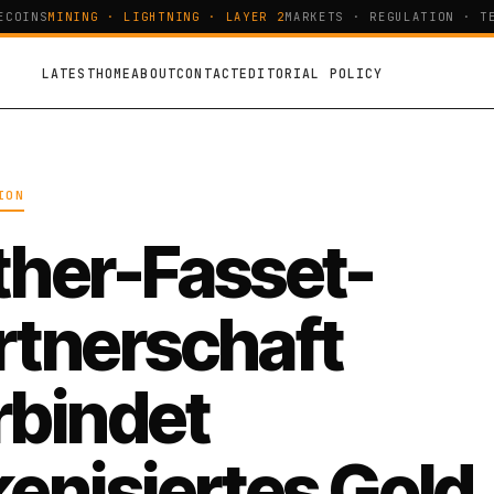
OINS
MINING · LIGHTNING · LAYER 2
MARKETS · REGULATION · TEC
LATEST
HOME
ABOUT
CONTACT
EDITORIAL POLICY
ION
ther-Fasset-
rtnerschaft
rbindet
kenisiertes Gold