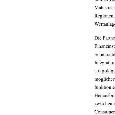
Mainstream
Regionen, 
Wertanlage
Die Partne
Finanzinst
seine trad
Integratio
auf goldge
möglicher
funktionie
Herausfor
zwischen d
Consumer-