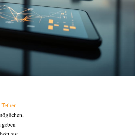
s
Tether
rmöglichen,
ugeben
ritt zur