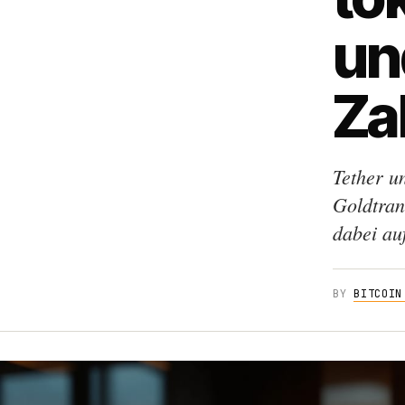
un
Za
Tether u
Goldtran
dabei auf
BY
BITCOIN