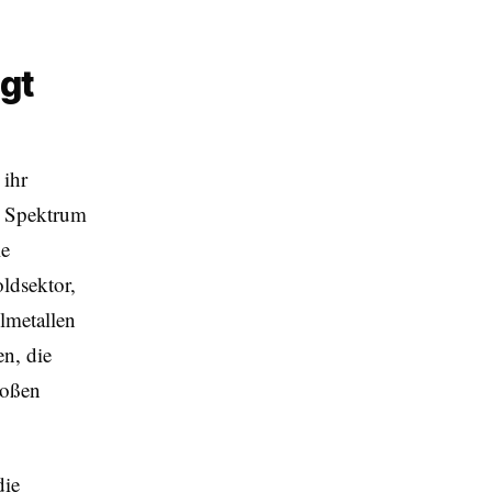
igt
 ihr
s Spektrum
le
ldsektor,
elmetallen
n, die
roßen
die