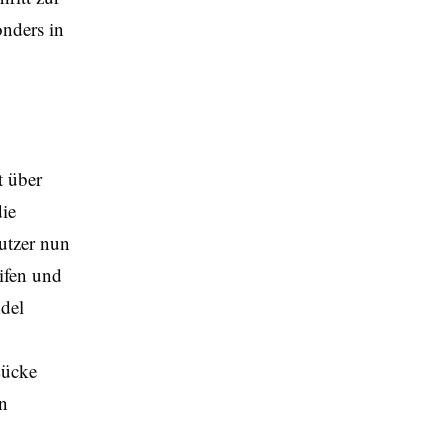
nders in
t über
die
utzer nun
ifen und
del
Lücke
in