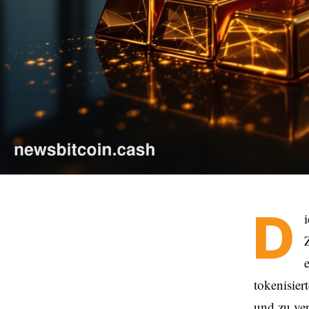
D
tokenisie
und zu ver