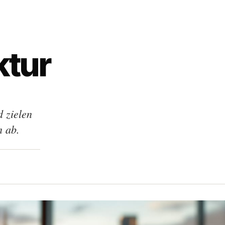
ktur
 zielen
n ab.