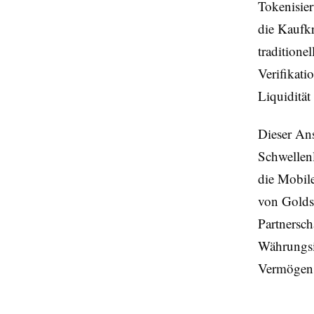
Tokenisier
die Kaufk
traditione
Verifikatio
Liquidität
Dieser Ans
Schwellenl
die Mobil
von Golds 
Partnersch
Währungsin
Vermögenss