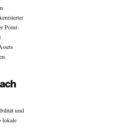
en
enisierter
r Point-
t
Assets
en.
nach
bilität und
o lokale