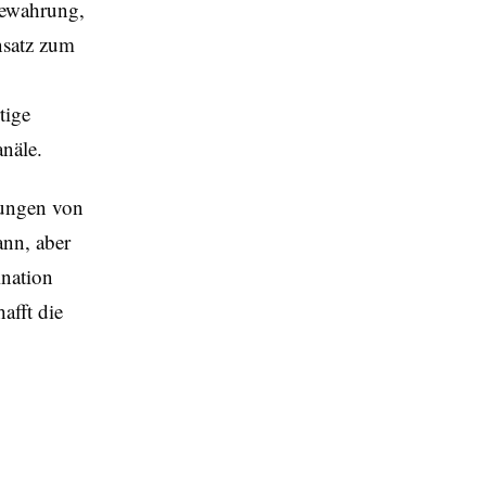
fbewahrung,
nsatz zum
tige
anäle.
stungen von
ann, aber
nation
afft die