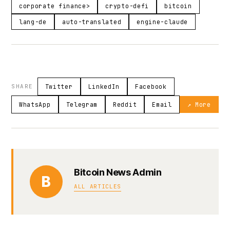
corporate finance>
crypto-defi
bitcoin
lang-de
auto-translated
engine-claude
SHARE
Twitter
LinkedIn
Facebook
WhatsApp
Telegram
Reddit
Email
↗ More
Bitcoin News Admin
B
ALL ARTICLES