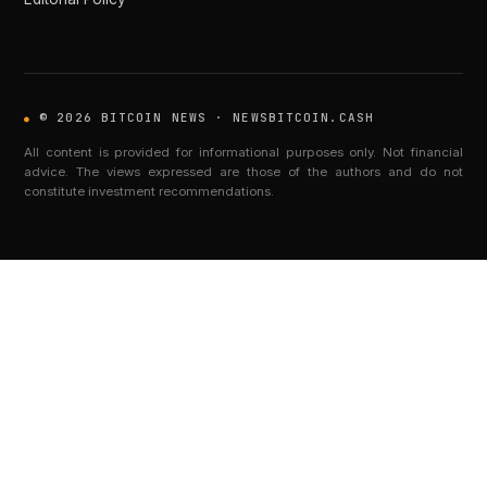
© 2026 BITCOIN NEWS · NEWSBITCOIN.CASH
All content is provided for informational purposes only. Not financial
advice. The views expressed are those of the authors and do not
constitute investment recommendations.