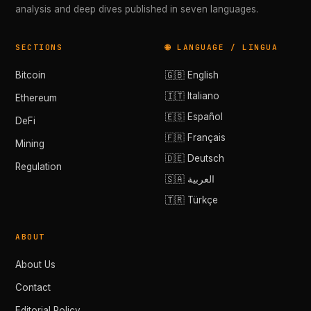
analysis and deep dives published in seven languages.
SECTIONS
🌐 LANGUAGE / LINGUA
Bitcoin
🇬🇧 English
🇮🇹 Italiano
Ethereum
🇪🇸 Español
DeFi
🇫🇷 Français
Mining
🇩🇪 Deutsch
Regulation
🇸🇦 العربية
🇹🇷 Türkçe
ABOUT
About Us
Contact
Editorial Policy