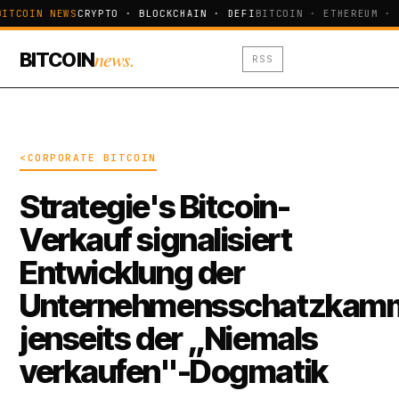
BITCOIN NEWS
CRYPTO · BLOCKCHAIN · DEFI
BITCOIN · ETHEREUM · 
news.
BITCOIN
RSS
<CORPORATE BITCOIN
Strategie's Bitcoin-
Verkauf signalisiert
Entwicklung der
Unternehmensschatzkam
jenseits der „Niemals
verkaufen"-Dogmatik