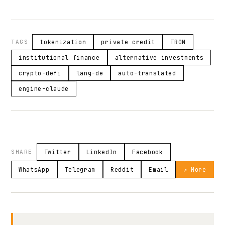
TAGS
tokenization
private credit
TRON
institutional finance
alternative investments
crypto-defi
lang-de
auto-translated
engine-claude
SHARE
Twitter
LinkedIn
Facebook
WhatsApp
Telegram
Reddit
Email
↗ More