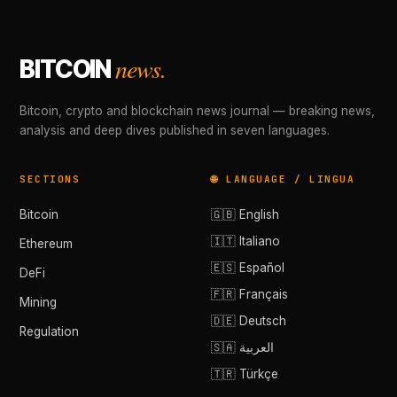
news.
BITCOIN
Bitcoin, crypto and blockchain news journal — breaking news,
analysis and deep dives published in seven languages.
SECTIONS
🌐 LANGUAGE / LINGUA
Bitcoin
🇬🇧 English
🇮🇹 Italiano
Ethereum
🇪🇸 Español
DeFi
🇫🇷 Français
Mining
🇩🇪 Deutsch
Regulation
🇸🇦 العربية
🇹🇷 Türkçe