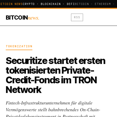
BITCOIN NEWS
CRYPTO · BLOCKCHAIN · DEFI
BITCOIN · ETHEREUM · 
news.
BITCOIN
RSS
TOKENIZATION
Securitize startet ersten
tokenisierten Private-
Credit-Fonds im TRON
Network
Fintech-Infrastrukturunternehmen für digitale
Vermögenswerte stellt bahnbrechendes On-Chain-
Privatdarlehensinstrument in Partnerschaft mit