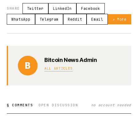
SHARE
Twitter
LinkedIn
Facebook
WhatsApp
Telegram
Reddit
Email
↗ More
Bitcoin News Admin
B
ALL ARTICLES
§ COMMENTS
OPEN DISCUSSION
no account needed