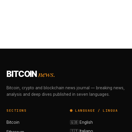
news.
BITCOIN
Bitcoin, crypto and blockchain news journal — breaking news,
analysis and deep dives published in seven languages.
SECTIONS
🌐 LANGUAGE / LINGUA
Bitcoin
🇬🇧 English
🇮🇹 Italiano