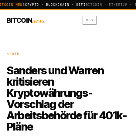
ITCOIN NEWS
CRYPTO · BLOCKCHAIN · DEFI
BITCOIN · ETHEREUM · 
news.
BITCOIN
RSS
<401K
Sanders und Warren
kritisieren
Kryptowährungs-
Vorschlag der
Arbeitsbehörde für 401k-
Pläne