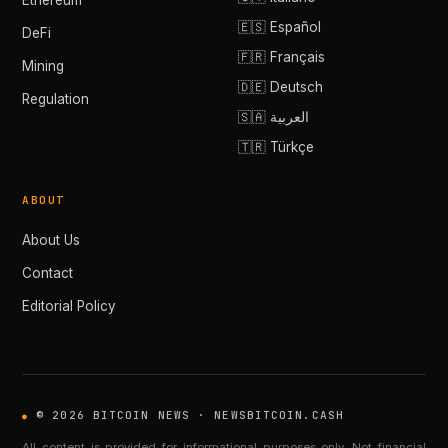
Ethereum
🇪🇸 Español
DeFi
🇫🇷 Français
Mining
🇩🇪 Deutsch
Regulation
🇸🇦 العربية
🇹🇷 Türkçe
ABOUT
About Us
Contact
Editorial Policy
© 2026 BITCOIN NEWS · NEWSBITCOIN.CASH
All content is provided for informational purposes only. Not financial