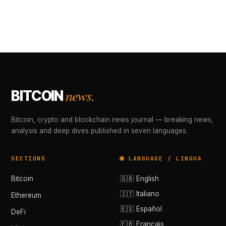
news.
BITCOIN
Bitcoin, crypto and blockchain news journal — breaking news,
analysis and deep dives published in seven languages.
SECTIONS
🌐 LANGUAGE / LINGUA
Bitcoin
🇬🇧 English
🇮🇹 Italiano
Ethereum
🇪🇸 Español
DeFi
🇫🇷 Français