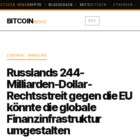
ITCOIN NEWS
CRYPTO · BLOCKCHAIN · DEFI
BITCOIN · ETHEREUM · 
news.
BITCOIN
RSS
CENTRAL BANKING
Russlands 244-
Milliarden-Dollar-
Rechtsstreit gegen die EU
könnte die globale
Finanzinfrastruktur
umgestalten