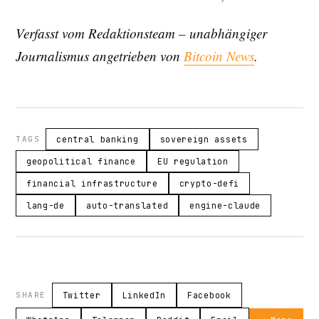
Verfasst vom Redaktionsteam – unabhängiger
Journalismus angetrieben von
Bitcoin News
.
TAGS
central banking
sovereign assets
geopolitical finance
EU regulation
financial infrastructure
crypto-defi
lang-de
auto-translated
engine-claude
SHARE
Twitter
LinkedIn
Facebook