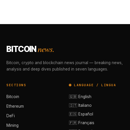
news.
BITCOIN
Bitcoin, crypto and blockchain news journal — breaking news,
analysis and deep dives published in seven languages.
SECTIONS
🌐 LANGUAGE / LINGUA
Bitcoin
🇬🇧 English
🇮🇹 Italiano
Ethereum
🇪🇸 Español
DeFi
🇫🇷 Français
Mining