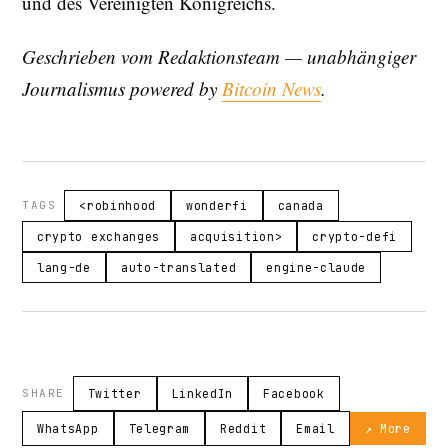
und des Vereinigten Königreichs.
Geschrieben vom Redaktionsteam — unabhängiger
Journalismus powered by
Bitcoin News
.
TAGS
<robinhood
wonderfi
canada
crypto exchanges
acquisition>
crypto-defi
lang-de
auto-translated
engine-claude
SHARE
Twitter
LinkedIn
Facebook
WhatsApp
Telegram
Reddit
Email
↗ More