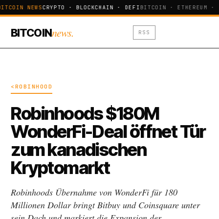
BITCOIN NEWS
CRYPTO · BLOCKCHAIN · DEFI
BITCOIN · ETHEREUM · 
news.
BITCOIN
RSS
<ROBINHOOD
Robinhoods $180M
WonderFi-Deal öffnet Tür
zum kanadischen
Kryptomarkt
Robinhoods Übernahme von WonderFi für 180
Millionen Dollar bringt Bitbuy und Coinsquare unter
sein Dach und markiert die Expansion der