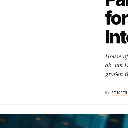
fo
In
House of
ab, um D
großen B
BY
BITCOIN