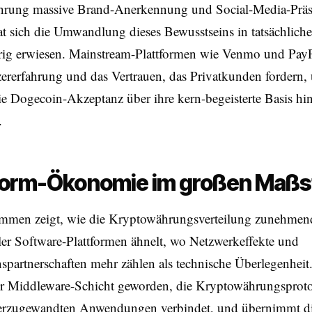
rung massive Brand-Anerkennung und Social-Media-Prä
at sich die Umwandlung dieses Bewusstseins in tatsächlic
erig erwiesen. Mainstream-Plattformen wie Venmo und PayP
ererfahrung und das Vertrauen, das Privatkunden fordern,
e Dogecoin-Akzeptanz über ihre kern-begeisterte Basis hi
.
form-Ökonomie im großen Maßs
men zeigt, wie die Kryptowährungsverteilung zunehmen
ller Software-Plattformen ähnelt, wo Netzwerkeffekte und
nspartnerschaften mehr zählen als technische Überlegenheit.
zur Middleware-Schicht geworden, die Kryptowährungsproto
erzugewandten Anwendungen verbindet, und übernimmt d