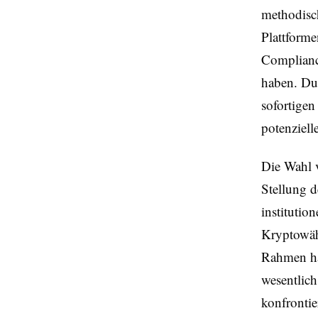
methodisch
Plattforme
Complianc
haben. Du
sofortige
potenziell
Die Wahl v
Stellung d
institutio
Kryptowähr
Rahmen hat
wesentlic
konfrontie