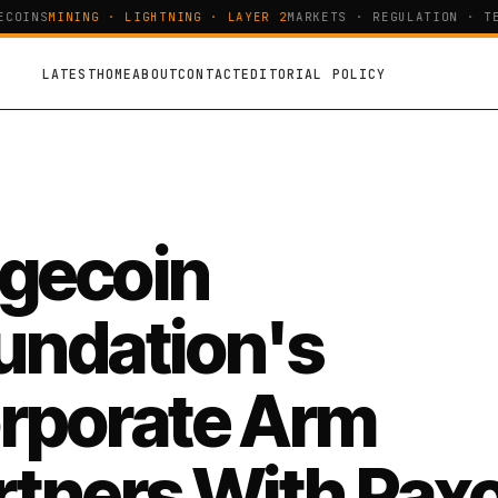
OINS
MINING · LIGHTNING · LAYER 2
MARKETS · REGULATION · TEC
LATEST
HOME
ABOUT
CONTACT
EDITORIAL POLICY
gecoin
undation's
rporate Arm
rtners With Pax