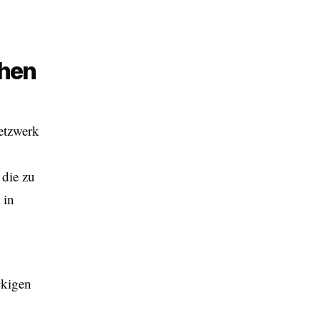
chen
etzwerk
 die zu
 in
ckigen