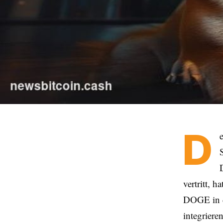
D
vertritt, h
DOGE in di
integriere