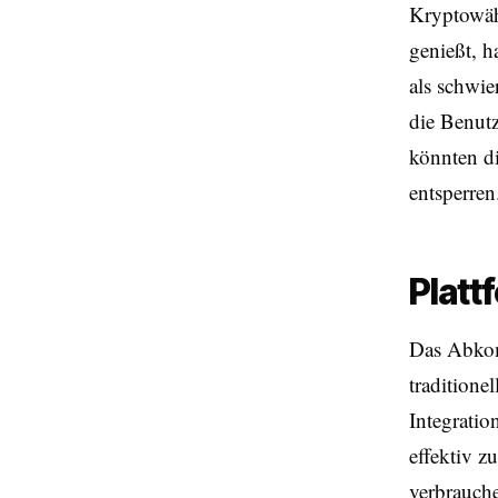
Kryptowäh
genießt, h
als schwi
die Benutz
könnten di
entsperren
Platt
Das Abkom
traditione
Integratio
effektiv 
verbrauch