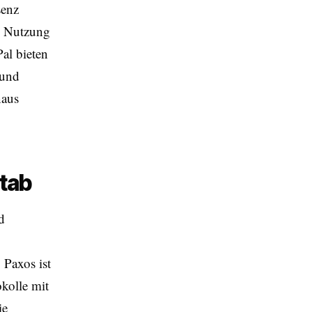
senz
he Nutzung
al bieten
 und
naus
tab
d
 Paxos ist
kolle mit
ie