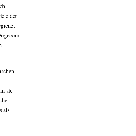
ch-
iele der
egrenzt
Dogecoin
n
rischen
nn sie
sche
 als