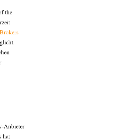
f the
rzeit
 Brokers
licht.
schen
r
y-Anbieter
 hat