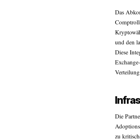
Das Abkomm
Comptroller
Kryptowäh
und den l
Diese Inte
Exchange-
Verteilung
Infra
Die Partne
Adoptions
zu kritis