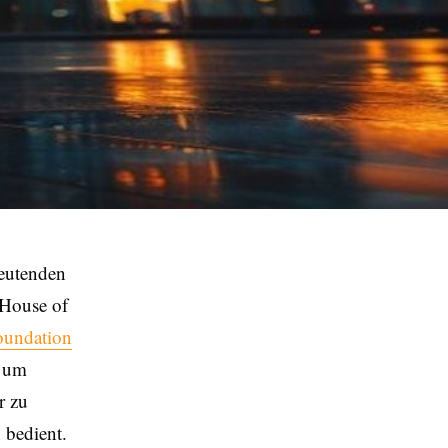
deutenden
 House of
oundation
, um
r zu
 bedient.