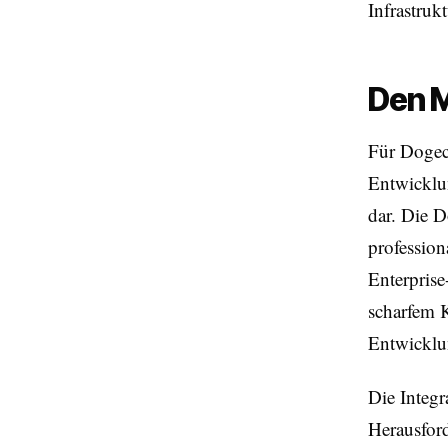
Infrastruk
Den 
Für Dogeco
Entwicklu
dar. Die D
profession
Enterprise-
scharfem K
Entwicklun
Die Integr
Herausfor