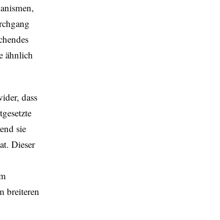
hanismen,
urchgang
ichendes
e ähnlich
ider, dass
tgesetzte
rend sie
at. Dieser
em
m breiteren