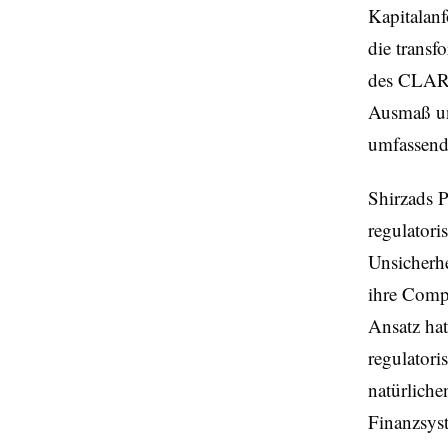
Kapitalan
die transf
des CLARI
Ausmaß und
umfassend
Shirzads P
regulatoris
Unsicherhe
ihre Compl
Ansatz ha
regulatori
natürliche
Finanzsyst