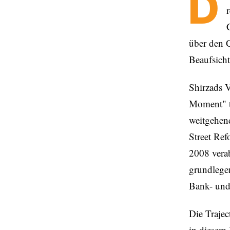
D
über den C
Beaufsicht
Shirzads 
Moment" tr
weitgehen
Street Re
2008 verab
grundlegen
Bank- und
Die Traje
in diesem 