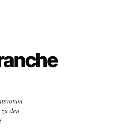
ranche
atsvotum
 zu den
8