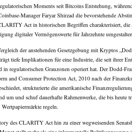
regulatorischen Moments seit Bitcoins Entstehung, währen
Coinbase-Manager Faryar Shirzad die bevorstehende Abs
LARITY Act in historischen Begriffen charakterisiert, die 
igung digitaler Vermögenswerte für Jahrzehnte umgestalte
Vergleich der anstehenden Gesetzgebung mit Kryptos „Dod
ägt tiefe Implikationen für eine Industrie, die seit ihrer E
d in regulatorischen Grauzonen operiert hat. Der Dodd-Fr
form and Consumer Protection Act, 2010 nach der Finanzkr
schiedet, strukturierte die amerikanische Finanzregulierun
d um und schuf dauerhafte Rahmenwerke, die bis heute tra
 Wertpapiermärkte regeln.
ctory des CLARITY Act hin zu einer wegweisenden Senats
Monat stellt mehr als eine inkrementelle Politikanpassung d