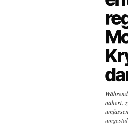
re
Mo
Kr
da
Während 
nähert, 
umfassen
umgestal