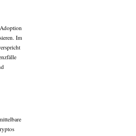
 Adoption
sieren. Im
erspricht
nzfälle
nd
ittelbare
ryptos