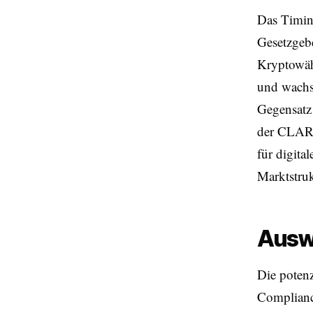
Das Timing
Gesetzgeb
Kryptowäh
und wachs
Gegensatz 
der CLARI
für digit
Marktstruk
Auswi
Die potenz
Complianc