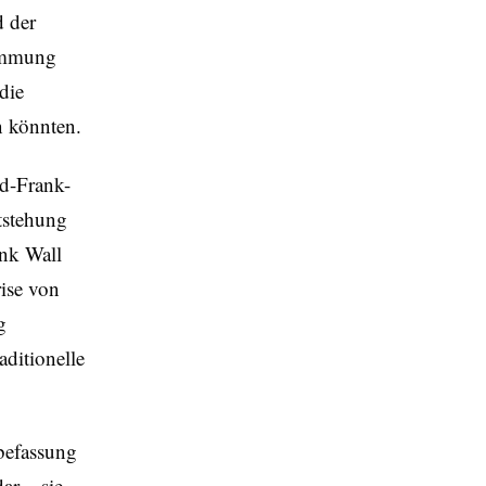
d der
timmung
die
n könnten.
d-Frank-
ntstehung
ank Wall
ise von
g
ditionelle
befassung
ar – sie