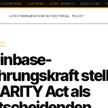
OINS
MINING · LIGHTNING · LAYER 2
MARKETS · REGULATION · TEC
LATEST
HOME
ABOUT
CONTACT
EDITORIAL POLICY
ACT
inbase-
hrungskraft stell
ARITY Act als
tscheidenden