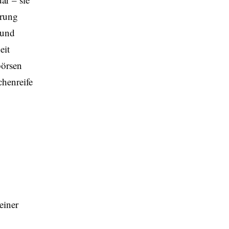
erung
 und
eit
börsen
chenreife
einer