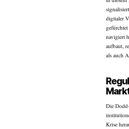
signalisie
digitaler 
gefürchtet
navigiert 
aufbaut, r
als auch 
Regul
Markt
Die Dodd-
institutio
Krise hera