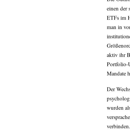
einen der 
ETFs im H
man in vor
institutio
Größenordn
aktiv ihr 
Portfolio-
Mandate h
Der Wechse
psycholog
wurden als
versprache
verbinden.