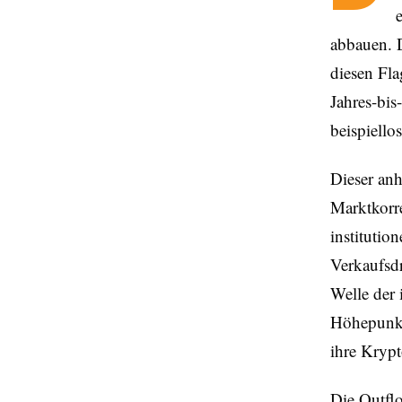
abbauen. D
diesen Fla
Jahres-bis
beispiello
Dieser anh
Marktkorre
instituti
Verkaufsd
Welle der 
Höhepunkt 
ihre Kryp
Die Outfl