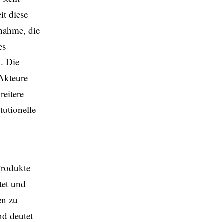
it diese
nahme, die
es
n. Die
Akteure
reitere
tutionelle
Produkte
tet und
en zu
nd deutet