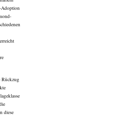
n-Adoption
amond-
rschiedenen
rreicht
re
le Rückzug
kte
nlageklasse
die
n diese