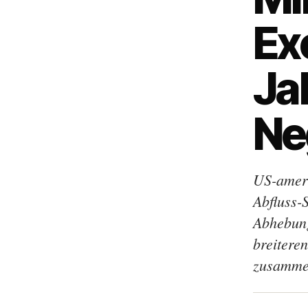
Ex
Ja
Ne
US-ameri
Abfluss-
Abhebung
breitere
zusammen