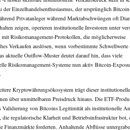
u der Einzelhandelsenthusiasmus, der ursprünglich Bitcoi
Während Privatanleger während Marktabschwüngen oft Di
alten zeigen, operieren institutionelle Investoren unter ve
 mit Risikomanagement-Protokollen, die möglicherweise
hes Verkaufen auslösen, wenn vorbestimmte Schwellwerte e
s aktuelle Outflow-Muster deutet darauf hin, dass viele
onelle Risikomanagement-Systeme nun aktiv Bitcoin-Exposu
.
eitere Kryptowährungsökosystem trägt dieser institutionel
onen über unmittelbaren Preisdruck hinaus. Die ETF-Produ
 Validierung von Bitcoins Legitimität als institutionelle A
 die regulatorische Klarheit und Betriebsinfrastruktur bot, 
lle Finanzmärkte forderten. Anhaltende Abflüsse untergrabe