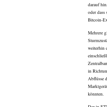
darauf hin
oder dass
Bitcoin-Ex
Mehrere gl
Sturmzustä
weiterhin
einschließ
Zentralban
in Richtun
Abflüsse d
Marktgeräu
könnten.
Der in ETF