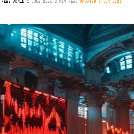
 NEWS ADMIN
·
1 JUNE 2026
·
2 MIN READ
·
UPDATED 1 JUN 2026