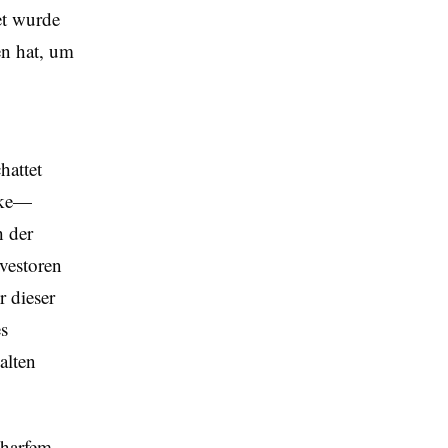
et wurde
n hat, um
hattet
cke—
h der
vestoren
r dieser
es
alten
charfem