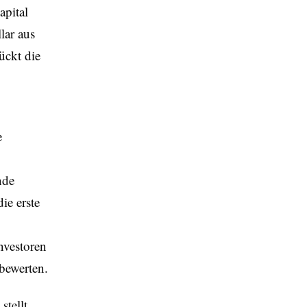
apital
lar aus
ückt die
e
nde
ie erste
nvestoren
bewerten.
tellt