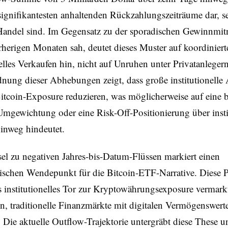
signifikantesten anhaltenden Rückzahlungszeiträume dar, se
andel sind. Im Gegensatz zu der sporadischen Gewinnmit
herigen Monaten sah, deutet dieses Muster auf koordiniert
nelles Verkaufen hin, nicht auf Unruhen unter Privatanleger
ung dieser Abhebungen zeigt, dass große institutionelle 
Bitcoin-Exposure reduzieren, was möglicherweise auf eine b
Umgewichtung oder eine Risk-Off-Positionierung über insti
inweg hindeutet.
l zu negativen Jahres-bis-Datum-Flüssen markiert einen
ischen Wendepunkt für die Bitcoin-ETF-Narrative. Diese 
 institutionelles Tor zur Kryptowährungsexposure vermark
n, traditionelle Finanzmärkte mit digitalen Vermögenswert
 Die aktuelle Outflow-Trajektorie untergräbt diese These u