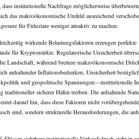
, dass institutionelle Nachfrage möglicherweise überbewert
 sich das makroökonomische Umfeld ausreichend verschobe
posure für Fiduziare weniger attraktiv zu machen.
eichzeitig wirkende Belastungsfaktoren erzeugen perfekte
nde für Kryptomärkte. Regulatorische Unsicherheit übersc
 die Landschaft, während breitere makroökonomische Drü
lich anhaltender Inflationsbedenken, Unsicherheit bezüglic
kpolitik und geopolitische Spannungen—institutionelle In
g traditioneller sicherer Häfen treiben. Die anhaltende Natu
eutet darauf hin, dass diese Faktoren nicht vorübergehend
sch sind, sondern strukturelle Herausforderungen, die anh
-Flüssen sichtbare institutionelle Verkaufsdruck steht in s