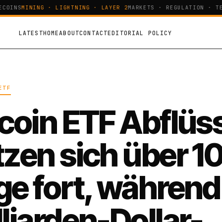
OINS
MINING · LIGHTNING · LAYER 2
MARKETS · REGULATION · TEC
LATEST
HOME
ABOUT
CONTACT
EDITORIAL POLICY
ETF
tcoin ETF Abflüs
tzen sich über 1
ge fort, während
lliarden-Dollar-