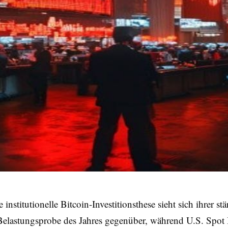
ie institutionelle Bitcoin-Investitionsthese sieht sich ihrer st
Belastungsprobe des Jahres gegenüber, während U.S. Spot 