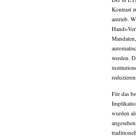
Kontrast z
antrieb. 
Hands-Verh
Mandaten,
automatisc
werden. Da
instituti
reduzieren
Für das br
Implikati
wurden als
angesehen,
traditione