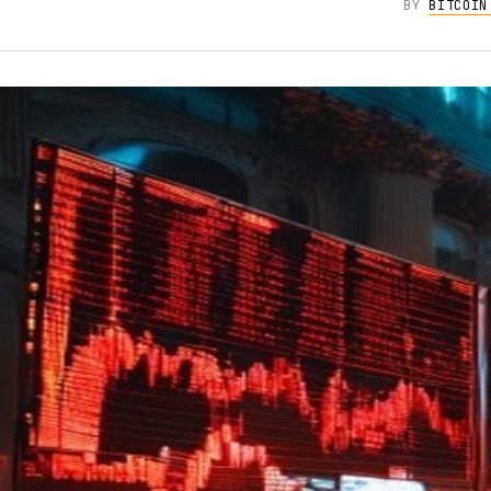
BY
BITCOIN