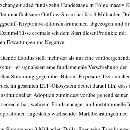
exchange-traded funds zehn Handelstage in Folge massiv K
er unaufhaltsame Outflow-Strom hat fast 3 Milliarden Dol
ggschiff-Kryptoinvestitionsinstrumenten abgezogen und dr
-Datum-Flüsse erstmals seit dem Start dieser Produkte mit
sen Erwartungen ins Negative.
altende Exodus stellt mehr dar als nur eine vorübergehend
ktur—er signalisiert eine fundamentale Verschiebung der
onellen Stimmung gegenüber Bitcoin-Exposure. Der anhalte
ruck im gesamten ETF-Ökosystem deutet darauf hin, dass d
institutionellen Adoption zumindest vorübergehend seinen
erreicht hat, während Fondsmanager und institutionelle I
topositionen angesichts wachsender Marktbelastungen neu 
ow-Summe von 3 Milliarden Dollar über zehn Tage hinweg s