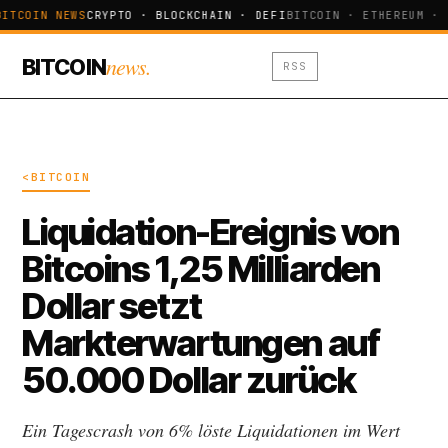
BITCOIN NEWS
CRYPTO · BLOCKCHAIN · DEFI
BITCOIN · ETHEREUM · 
news.
BITCOIN
RSS
<BITCOIN
Liquidation-Ereignis von
Bitcoins 1,25 Milliarden
Dollar setzt
Markterwartungen auf
50.000 Dollar zurück
Ein Tagescrash von 6% löste Liquidationen im Wert