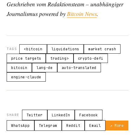
Geschrieben vom Redaktionsteam – unabhängiger
Journalismus powered by
Bitcoin News
.
TAGS
<bitcoin
liquidations
market crash
price targets
trading>
crypto-defi
bitcoin
lang-de
auto-translated
engine-claude
SHARE
Twitter
LinkedIn
Facebook
WhatsApp
Telegram
Reddit
Email
↗ More