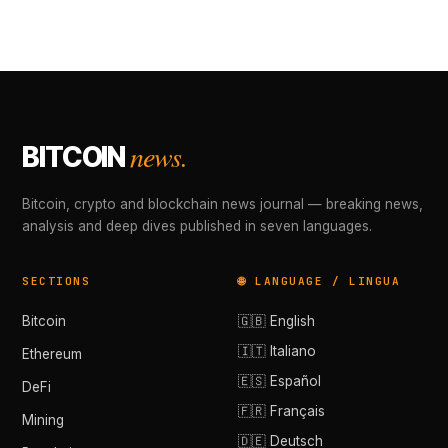
news.
BITCOIN
Bitcoin, crypto and blockchain news journal — breaking news,
analysis and deep dives published in seven languages.
SECTIONS
🌐 LANGUAGE / LINGUA
Bitcoin
🇬🇧 English
🇮🇹 Italiano
Ethereum
🇪🇸 Español
DeFi
🇫🇷 Français
Mining
🇩🇪 Deutsch