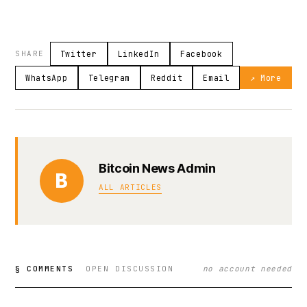
SHARE
Twitter
LinkedIn
Facebook
WhatsApp
Telegram
Reddit
Email
↗ More
Bitcoin News Admin
B
ALL ARTICLES
§ COMMENTS
OPEN DISCUSSION
no account needed