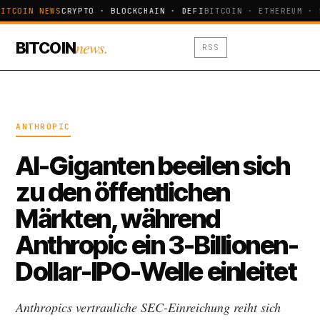
ITCOIN NEWS
CRYPTO · BLOCKCHAIN · DEFI
BITCOIN · ETHEREUM · 
news.
BITCOIN
RSS
ANTHROPIC
AI-Giganten beeilen sich
zu den öffentlichen
Märkten, während
Anthropic ein 3-Billionen-
Dollar-IPO-Welle einleitet
Anthropics vertrauliche SEC-Einreichung reiht sich