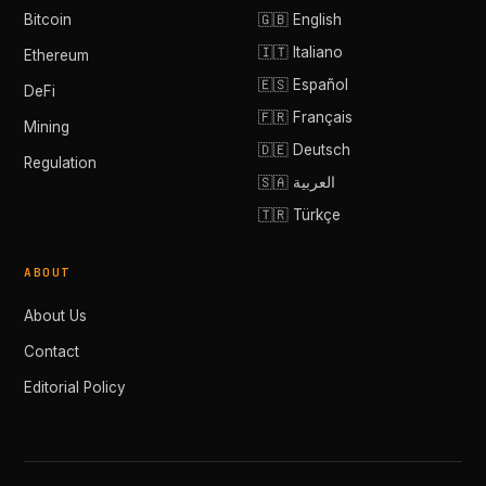
Bitcoin
🇬🇧 English
🇮🇹 Italiano
Ethereum
🇪🇸 Español
DeFi
🇫🇷 Français
Mining
🇩🇪 Deutsch
Regulation
🇸🇦 العربية
🇹🇷 Türkçe
ABOUT
About Us
Contact
Editorial Policy