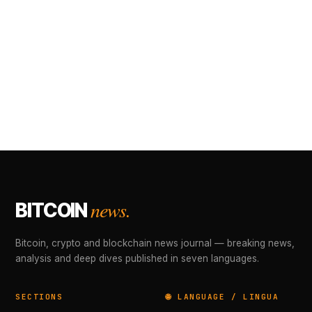
news.
BITCOIN
Bitcoin, crypto and blockchain news journal — breaking news,
analysis and deep dives published in seven languages.
SECTIONS
🌐 LANGUAGE / LINGUA