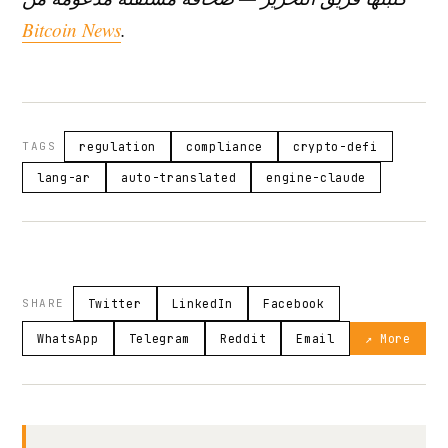
Bitcoin News
.
TAGS
regulation
compliance
crypto-defi
lang-ar
auto-translated
engine-claude
SHARE
Twitter
LinkedIn
Facebook
WhatsApp
Telegram
Reddit
Email
↗ More