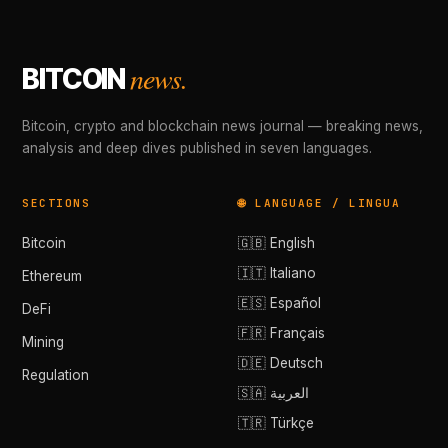
news.
BITCOIN
Bitcoin, crypto and blockchain news journal — breaking news,
analysis and deep dives published in seven languages.
SECTIONS
🌐 LANGUAGE / LINGUA
Bitcoin
🇬🇧 English
🇮🇹 Italiano
Ethereum
🇪🇸 Español
DeFi
🇫🇷 Français
Mining
🇩🇪 Deutsch
Regulation
🇸🇦 العربية
🇹🇷 Türkçe