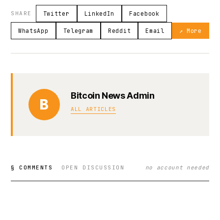
SHARE
Twitter
LinkedIn
Facebook
WhatsApp
Telegram
Reddit
Email
↗ More
Bitcoin News Admin
B
ALL ARTICLES
§ COMMENTS
OPEN DISCUSSION
no account needed