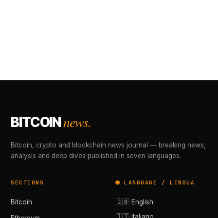
news.
BITCOIN
Bitcoin, crypto and blockchain news journal — breaking news,
analysis and deep dives published in seven languages.
SECTIONS
🌐 LANGUAGE / LINGUA
Bitcoin
🇬🇧 English
🇮🇹 Italiano