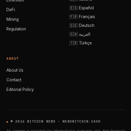
Ethereum
🇪🇸 Español
DeFi
🇫🇷 Français
Mining
🇩🇪 Deutsch
Regulation
🇸🇦 العربية
🇹🇷 Türkçe
ABOUT
About Us
Contact
Editorial Policy
© 2026 BITCOIN NEWS · NEWSBITCOIN.CASH
All content is provided for informational purposes only. Not financial