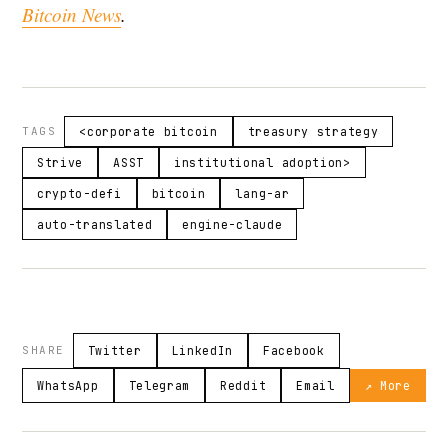
Bitcoin News
.
TAGS
<corporate bitcoin
treasury strategy
Strive
ASST
institutional adoption>
crypto-defi
bitcoin
lang-ar
auto-translated
engine-claude
SHARE
Twitter
LinkedIn
Facebook
WhatsApp
Telegram
Reddit
Email
↗ More