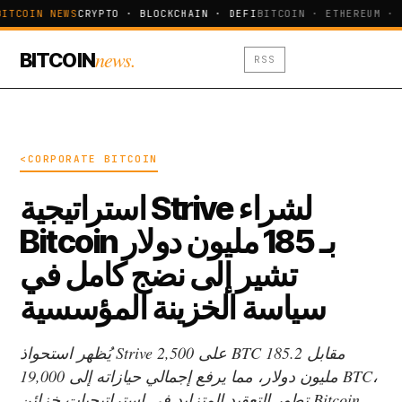
BITCOIN NEWS
CRYPTO · BLOCKCHAIN · DEFI
BITCOIN · ETHEREUM · 
news.
BITCOIN
RSS
<CORPORATE BITCOIN
استراتيجية Strive لشراء
Bitcoin بـ 185 مليون دولار
تشير إلى نضج كامل في
سياسة الخزينة المؤسسية
يُظهر استحواذ Strive على 2,500 BTC مقابل 185.2
مليون دولار، مما يرفع إجمالي حيازاته إلى 19,000 BTC،
تطور التعقيد المتزايد في استراتيجيات خزائن Bitcoin