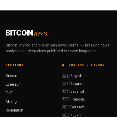
news.
BITCOIN
Bitcoin, crypto and blockchain news journal — breaking news,
analysis and deep dives published in seven languages.
SECTIONS
🌐 LANGUAGE / LINGUA
Bitcoin
🇬🇧 English
🇮🇹 Italiano
Ethereum
🇪🇸 Español
DeFi
🇫🇷 Français
Mining
🇩🇪 Deutsch
Regulation
🇸🇦 العربية