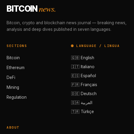
news.
BITCOIN
Bitcoin, crypto and blockchain news journal — breaking news,
analysis and deep dives published in seven languages.
SECTIONS
🌐 LANGUAGE / LINGUA
Bitcoin
🇬🇧 English
🇮🇹 Italiano
Ethereum
🇪🇸 Español
DeFi
🇫🇷 Français
Mining
🇩🇪 Deutsch
Regulation
🇸🇦 العربية
🇹🇷 Türkçe
ABOUT