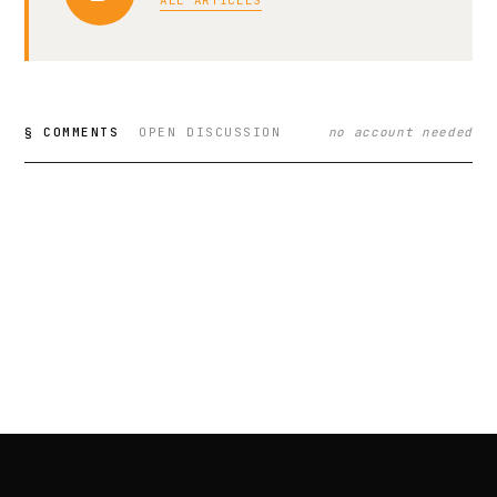
ALL ARTICLES
§ COMMENTS
OPEN DISCUSSION
no account needed