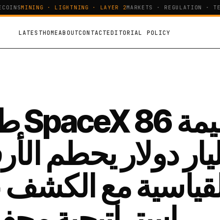
OINS
MINING · LIGHTNING · LAYER 2
MARKETS · REGULATION · TEC
LATEST
HOME
ABOUT
CONTACT
EDITORIAL POLICY
طرح ceX
يار دولار يحطم الأر
لقياسية مع الكشف 
استراتيجية محف