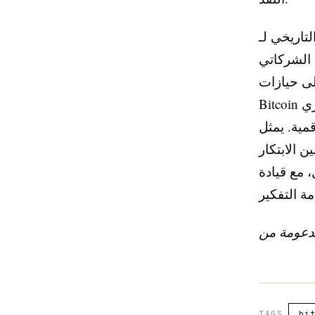
طة طريق لكيفية قيام
 الشركاتي
ن النظر إلى حيازات
Bitcoin كمصدر تشتيت من العمليات الأساسية، قد يزداد تقدير مستثمري
مية. يمثل
ن الابتكار
 نحو مستقبل تصبح فيه إدارة خزانة العملات
TAGS
bi