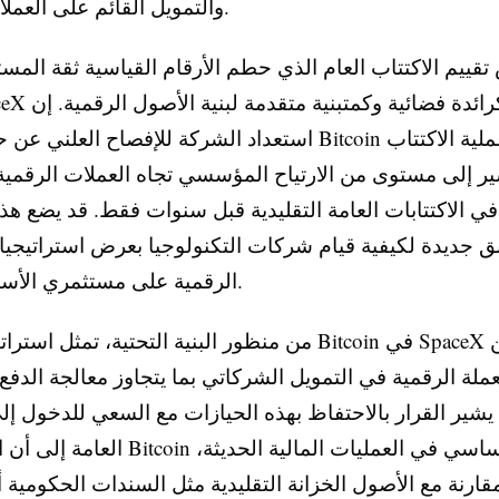
والتمويل القائم على العملات الرقمية.
قييم الاكتتاب العام الذي حطم الأرقام القياسية ثقة المس
استعداد الشركة للإفصاح العلني عن حيازاتها من Bitcoin خلال
ير إلى مستوى من الارتياح المؤسسي تجاه العملات الرقمية 
في الاكتتابات العامة التقليدية قبل سنوات فقط. قد يضع هذا
ق جديدة لكيفية قيام شركات التكنولوجيا بعرض استراتيجي
الرقمية على مستثمري الأسواق العامة.
من منظور البنية التحتية، تمثل استراتيجية خزانة Bitcoin في 
عملة الرقمية في التمويل الشركاتي بما يتجاوز معالجة الدفع 
 يشير القرار بالاحتفاظ بهذه الحيازات مع السعي للدخول إل
العامة إلى أن الإدارة ترى Bitcoin كمكون أسا
قارنة مع الأصول الخزانة التقليدية مثل السندات الحكومية أ