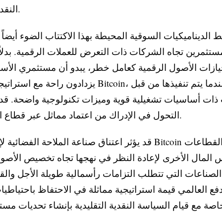
النقد الشركاتي.
 الديناميكيات السوقية المحيطة بهذا الاكتتاب الضوء أيضاً
تثمرين تجاه الشركات ذات التعرض للعملات الرقمية. بدلاً
يازات الأصول الرقمية كعامل خطر، يبدو أن مستثمري الأسو
يزدادون راحة مع استراتيجيات خزانة Bitcoin، خاصة عند
ات أساسيات تشغيلية قوية وميزات تكنولوجية واضحة. قد
التحول في الإدراك من اعتماد مماثل عبر قطاع التكنولوجيا.
قد يؤثر اعتناق صناعة الملاحة الفضائية لإدارة خزانة Bitcoin أيض
 المال الأخرى لإعادة النظر في نهجها تجاه تخصيص الأصول
الصناعات التي تتطلب التزامات رأسمالية طويلة الأجل وال
دفع العالمي قيمة استراتيجية مماثلة في الاحتفاظ باحتياطيا
اصة مع قيام السياسة النقدية التقليدية بإنشاء تحديات مستم