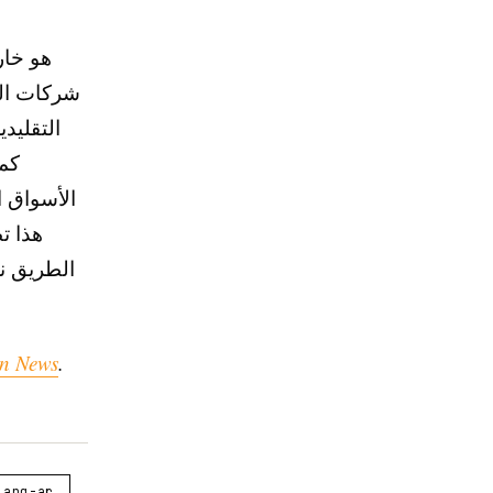
شركات الت
الأسواق ا
هذا تط
in News
.
lang-ar