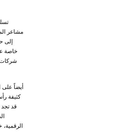
تسلط
مشاعر المس
إلى ح
شركات ذ
كثيفة رأس
قد تجد 
ال
الرقمية، خ