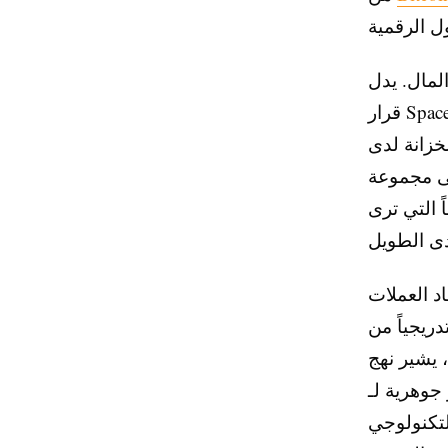
لمال. يدل
قرار SpaceX بالاحتفاظ باحتياطيات Bitcoin كبيرة بينما تسعى للدخول إلى
خزانة لدى
لى مجموعة
ستثمار تخميني، بل
د العملات
دريجياً من
 SpaceX إلى
المالية للشركة. تضع استراتيجية الخزانة
لتكنولوجي