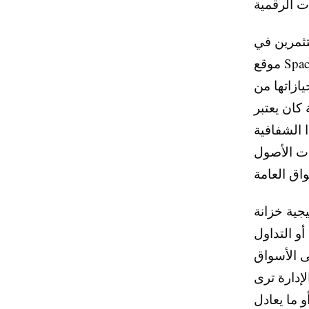
تثمرين في
موقع SpaceX المزدوج كرائدة فضائية وكمتبنية متقدمة لبنية الأصول الرقمية. إن
 عملية الاكتتاب
كان يعتبر
 الشفافية
ات الأصول
SpaceX التحقق من
أو التداول
ى الأسواق
سي في العمليات المالية الحديثة،
و ما يعادل