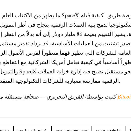
ما يظهر من الاكتتاب العام التاريخي لـ SpaceX هو خار
كنولوجيا بدمج بنية العملات الرقمية بنجاح في أطر التمويل
التقليدية. يشير التقييم بقيمة 86 مليار دولار إلى أنه بدلاً م
لعامة للشركات التي تظهر فهماً متطوراً لفرص الأصول الرق
وراً أساسياً في كيفية تعامل أمريكا الشركاتية مع التقاطع بي
والتمويل، مع قيادة SpaceX الطريق
الرقمية ممارسة معيارية للشركات التكنولوجية المتقدمة التفكير.
Bitco
كتبت بواسطة الفريق التحريري — صحافة مستقلة مدعومة من
tcoin
institutional
cryptocurrency
crypto-defi