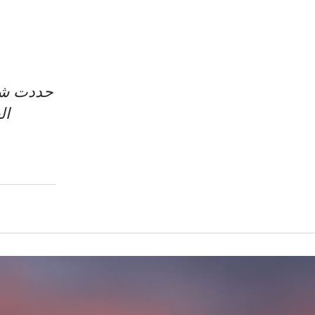
حددت شرك