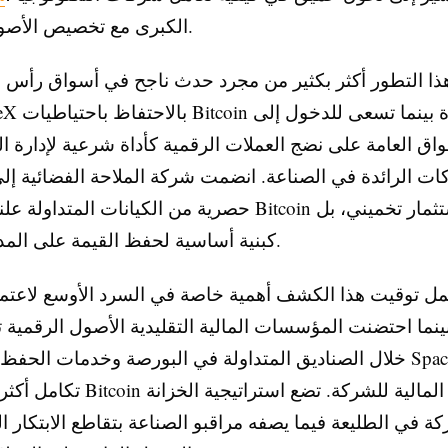
الكبرى مع تخصيص الأصول الرقمية.
ذا التطور أكثر بكثير من مجرد حدث ناجح في أسواق رأس ا
واق العامة على نضج العملات الرقمية كأداة شرعية لإدارة ال
ات الرائدة في الصناعة. انضمت شركة الملاحة الفضائية إ
حصرية من الكيانات المتداولة علناً التي ترى Bitcoin ليس كا
كبنية أساسية لحفظ القيمة على المدى الطويل.
ل توقيت هذا الكشف أهمية خاصة في السرد الأوسع لاعتما
بينما احتضنت المؤسسات المالية التقليدية الأصول الرقمية ت
خلال الصناديق المتداولة في البورصة وخدمات الحفظ، يشير نهج
تكامل أكثر جوهرية لـ Bitcoin في البنية 
ة في الطليعة فيما يصفه مراقبو الصناعة بتقاطع الابتكار ا