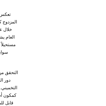
تعكس ت
العام يش
مستحيلاً 
سواب
دور ال
التخميني.
قابل للم