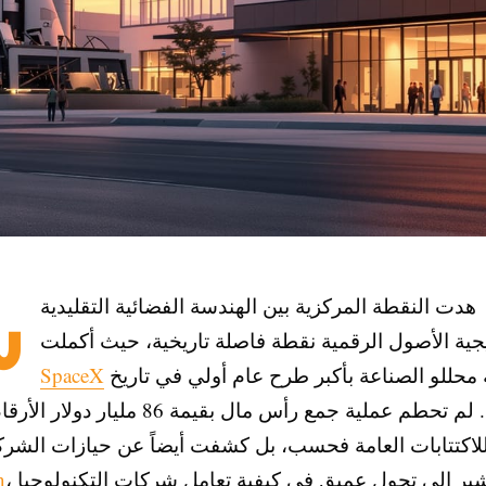
ش
هدت النقطة المركزية بين الهندسة الفضائية التقليدية
جية الأصول الرقمية نقطة فاصلة تاريخية، حيث أكملت
ما يصفه محللو الصناعة بأكبر طرح عام أولي في تاريخ
SpaceX
الأسواق. لم تحطم عملية جمع رأس مال بقيمة 86 م
للاكتتابات العامة فحسب، بل كشفت أيضاً عن حيازات الشر
، مما يشير إلى تحول عميق في كيفية تعامل شركات التكنولوجيا
n