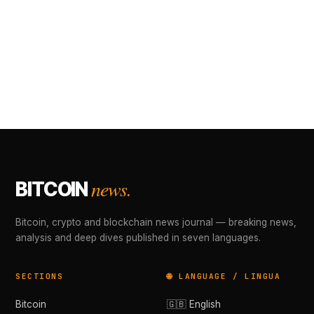
news.
BITCOIN
Bitcoin, crypto and blockchain news journal — breaking news,
analysis and deep dives published in seven languages.
SECTIONS
🌐 LANGUAGE / LINGUA
Bitcoin
🇬🇧 English