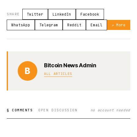
SHARE
Twitter
LinkedIn
Facebook
WhatsApp
Telegram
Reddit
Email
↗ More
Bitcoin News Admin
B
ALL ARTICLES
§ COMMENTS
OPEN DISCUSSION
no account needed