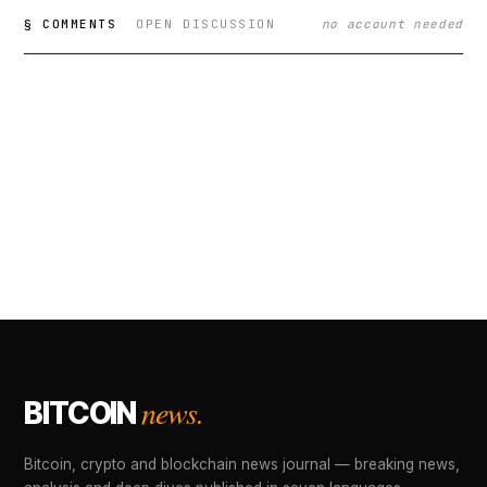
§ COMMENTS
OPEN DISCUSSION
no account needed
news.
BITCOIN
Bitcoin, crypto and blockchain news journal — breaking news,