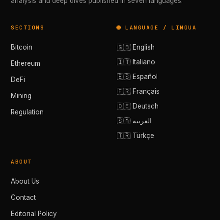
analysis and deep dives published in seven languages.
SECTIONS
🌐 LANGUAGE / LINGUA
Bitcoin
🇬🇧 English
🇮🇹 Italiano
Ethereum
🇪🇸 Español
DeFi
🇫🇷 Français
Mining
🇩🇪 Deutsch
Regulation
🇸🇦 العربية
🇹🇷 Türkçe
ABOUT
About Us
Contact
Editorial Policy