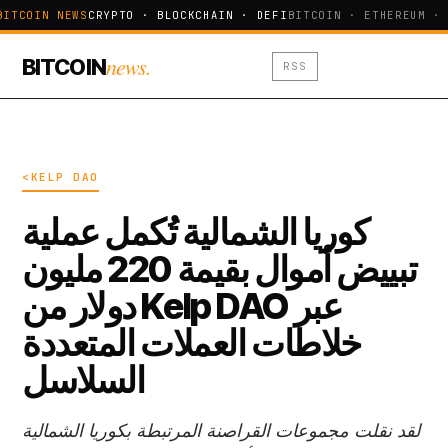
BITCOIN NEWS
CRYPTO · BLOCKCHAIN · DEFI
BITCOIN · ETHEREUM · 
news.
BITCOIN
RSS
<KELP DAO
كوريا الشمالية تُكمل عملية
تبييض أموال بقيمة 220 مليون
دولار من Kelp DAO عبر
خلاطات العملات المتعددة
السلاسل
لقد نقلت مجموعات القراصنة المرتبطة بكوريا الشمالية