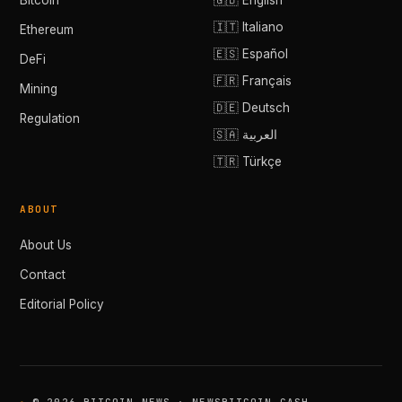
Bitcoin
🇬🇧 English
🇮🇹 Italiano
Ethereum
🇪🇸 Español
DeFi
🇫🇷 Français
Mining
🇩🇪 Deutsch
Regulation
🇸🇦 العربية
🇹🇷 Türkçe
ABOUT
About Us
Contact
Editorial Policy