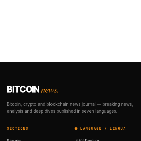
news.
BITCOIN
Bitcoin, crypto and blockchain news journal — breaking news,
analysis and deep dives published in seven languages.
SECTIONS
🌐 LANGUAGE / LINGUA