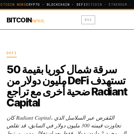
BITCOIN NEWS
CRYPTO · BLOCKCHAIN · DEFI
BITCOIN · ETHEREUM · 
news.
BITCOIN
RSS
DEFI
سرقة شمال كوريا بقيمة 50
مليون دولار من DeFi تستهدف
ضحية أخرى مع تراجع Radiant
Capital
كان Radiant Capital، المُقرض عبر السلاسل الذي
تجاوزت قيمته 300 مليون دولار في السابق، قد تقلص
إلى مجرد 2 مليون دولار فقط بعد استغلال مدمر مرتبط