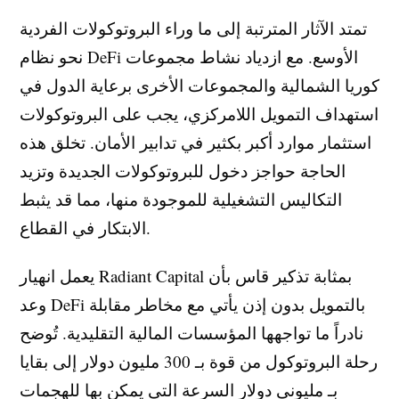
تمتد الآثار المترتبة إلى ما وراء البروتوكولات الفردية
نحو نظام DeFi الأوسع. مع ازدياد نشاط مجموعات
كوريا الشمالية والمجموعات الأخرى برعاية الدول في
استهداف التمويل اللامركزي، يجب على البروتوكولات
استثمار موارد أكبر بكثير في تدابير الأمان. تخلق هذه
الحاجة حواجز دخول للبروتوكولات الجديدة وتزيد
التكاليس التشغيلية للموجودة منها، مما قد يثبط
الابتكار في القطاع.
يعمل انهيار Radiant Capital بمثابة تذكير قاس بأن
وعد DeFi بالتمويل بدون إذن يأتي مع مخاطر مقابلة
نادراً ما تواجهها المؤسسات المالية التقليدية. تُوضح
رحلة البروتوكول من قوة بـ 300 مليون دولار إلى بقايا
بـ مليوني دولار السرعة التي يمكن بها للهجمات