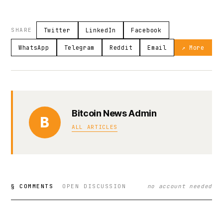
SHARE
Twitter
LinkedIn
Facebook
WhatsApp
Telegram
Reddit
Email
↗ More
Bitcoin News Admin
B
ALL ARTICLES
§ COMMENTS
OPEN DISCUSSION
no account needed