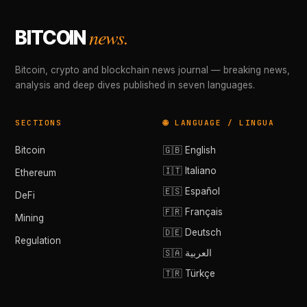
news.
BITCOIN
Bitcoin, crypto and blockchain news journal — breaking news,
analysis and deep dives published in seven languages.
SECTIONS
🌐 LANGUAGE / LINGUA
Bitcoin
🇬🇧 English
🇮🇹 Italiano
Ethereum
🇪🇸 Español
DeFi
🇫🇷 Français
Mining
🇩🇪 Deutsch
Regulation
🇸🇦 العربية
🇹🇷 Türkçe