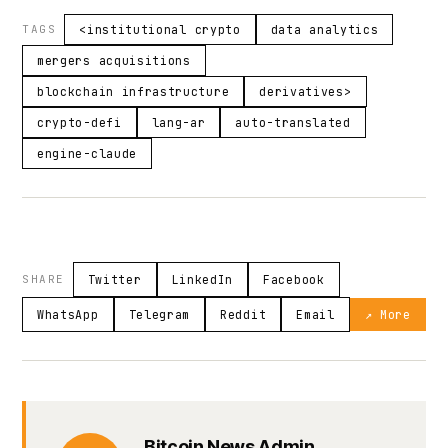
TAGS
<institutional crypto
data analytics
mergers acquisitions
blockchain infrastructure
derivatives>
crypto-defi
lang-ar
auto-translated
engine-claude
SHARE
Twitter
LinkedIn
Facebook
WhatsApp
Telegram
Reddit
Email
↗ More
Bitcoin News Admin