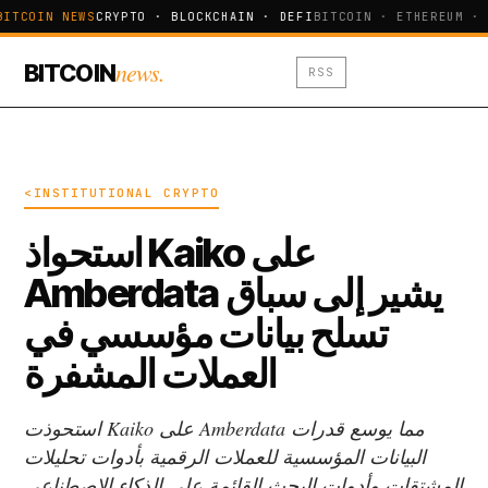
BITCOIN NEWS
CRYPTO · BLOCKCHAIN · DEFI
BITCOIN · ETHEREUM · 
news.
BITCOIN
RSS
<INSTITUTIONAL CRYPTO
استحواذ Kaiko على
Amberdata يشير إلى سباق
تسلح بيانات مؤسسي في
العملات المشفرة
استحوذت Kaiko على Amberdata مما يوسع قدرات
البيانات المؤسسية للعملات الرقمية بأدوات تحليلات
المشتقات وأدوات البحث القائمة على الذكاء الاصطناعي