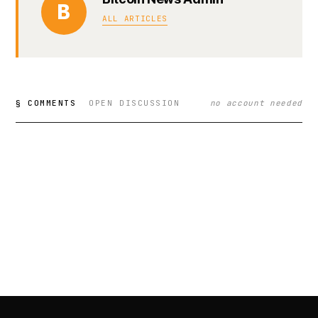
B
ALL ARTICLES
§ COMMENTS
OPEN DISCUSSION
no account needed