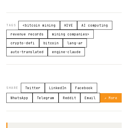
TAGS
<bitcoin mining
HIVE
AI computing
revenue records
mining companies>
crypto-defi
bitcoin
lang-ar
auto-translated
engine-claude
SHARE
Twitter
LinkedIn
Facebook
WhatsApp
Telegram
Reddit
Email
↗ More