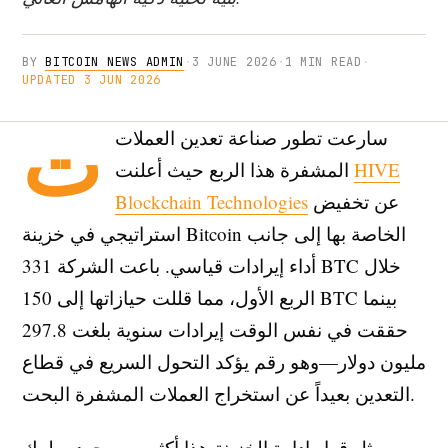
BY
BITCOIN NEWS ADMIN
·
3 JUNE 2026
·
1 MIN READ
·
UPDATED 3 JUN 2026
ت
سارعت تطور صناعة تعدين العملات
HIVE
المشفرة هذا الربع حيث أعلنت
عن تخفيض
Blockchain Technologies
استراتيجي في خزينة Bitcoin الخاصة بها إلى جانب
أداء إيرادات قياسي. باعت الشركة 331 BTC خلال
الربع الأول، مما قللت حيازاتها إلى 150 BTC بينما
حققت في نفس الوقت إيرادات سنوية بلغت 297.8
مليون دولار—وهو رقم يؤكد التحول السريع في قطاع
التعدين بعيداً عن استخراج العملات المشفرة البحت.
يمثل قرار إدارة الخزينة هذا أكثر من مجرد سلوك