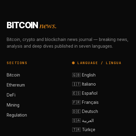
news.
BITCOIN
Bitcoin, crypto and blockchain news journal — breaking news,
analysis and deep dives published in seven languages.
SECTIONS
🌐 LANGUAGE / LINGUA
Bitcoin
🇬🇧 English
🇮🇹 Italiano
Ethereum
🇪🇸 Español
DeFi
🇫🇷 Français
Mining
🇩🇪 Deutsch
Regulation
🇸🇦 العربية
🇹🇷 Türkçe