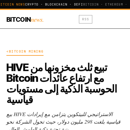
BITCOIN NEWS
CRYPTO · BLOCKCHAIN · DEFI
BITCOIN · ETHEREUM · 
news.
BITCOIN
RSS
<BITCOIN MINING
HIVE تبيع ثلث مخزونها من
Bitcoin مع ارتفاع عائدات
الحوسبة الذكية إلى مستويات
قياسية
بيع HIVE الاستراتيجي للبيتكوين يتزامن مع إيرادات
قياسية بلغت 298 مليون دولار، حيث تحول الشركة نحو
بنية تحتية ذكية الهامش العالي.