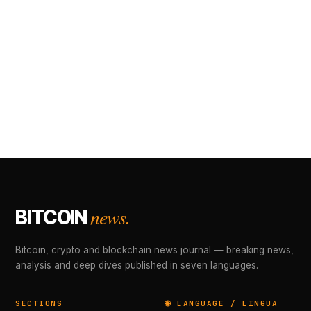
news.
BITCOIN
Bitcoin, crypto and blockchain news journal — breaking news,
analysis and deep dives published in seven languages.
SECTIONS
🌐 LANGUAGE / LINGUA