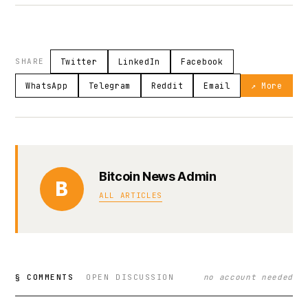
SHARE
Twitter
LinkedIn
Facebook
WhatsApp
Telegram
Reddit
Email
↗ More
Bitcoin News Admin
B
ALL ARTICLES
§ COMMENTS
OPEN DISCUSSION
no account needed