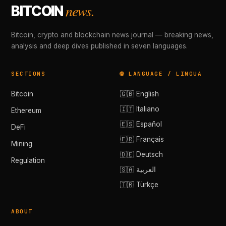
news.
BITCOIN
Bitcoin, crypto and blockchain news journal — breaking news,
analysis and deep dives published in seven languages.
SECTIONS
🌐 LANGUAGE / LINGUA
Bitcoin
🇬🇧 English
🇮🇹 Italiano
Ethereum
🇪🇸 Español
DeFi
🇫🇷 Français
Mining
🇩🇪 Deutsch
Regulation
🇸🇦 العربية
🇹🇷 Türkçe
ABOUT