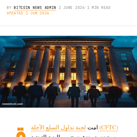
BY
BITCOIN NEWS ADMIN
·
1 JUNE 2026
·
1 MIN READ
·
UPDATED 1 JUN 2026
ق
لجنة تداول السلع الآجلة (CFTC)
امت
بصمت بتحديث جزء حرج من البنية التحتية