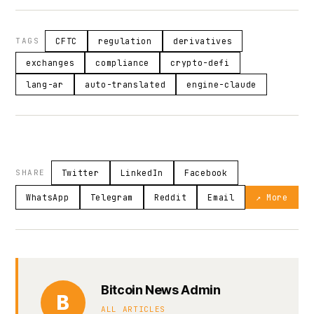
TAGS
CFTC
regulation
derivatives
exchanges
compliance
crypto-defi
lang-ar
auto-translated
engine-claude
SHARE
Twitter
LinkedIn
Facebook
WhatsApp
Telegram
Reddit
Email
↗ More
Bitcoin News Admin
B
ALL ARTICLES