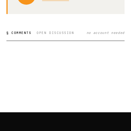
§ COMMENTS
OPEN DISCUSSION
no account needed