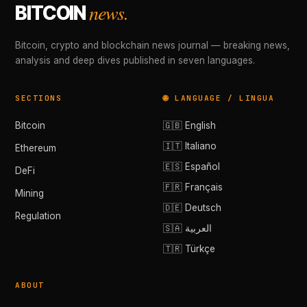
news.
BITCOIN
Bitcoin, crypto and blockchain news journal — breaking news,
analysis and deep dives published in seven languages.
SECTIONS
🌐 LANGUAGE / LINGUA
Bitcoin
🇬🇧 English
🇮🇹 Italiano
Ethereum
🇪🇸 Español
DeFi
🇫🇷 Français
Mining
🇩🇪 Deutsch
Regulation
🇸🇦 العربية
🇹🇷 Türkçe
ABOUT