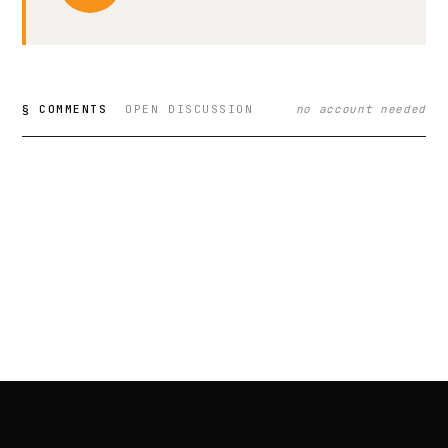
§ COMMENTS
OPEN DISCUSSION
no account needed