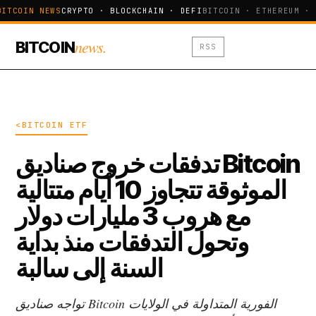
BITCOIN NEWS
CRYPTO · BLOCKCHAIN · DEFI
BITCOIN · ETHEREUM · 
news.
BITCOIN
RSS
<BITCOIN ETF
تدفقات خروج صناديق Bitcoin
الموثوقة تتجاوز 10 أيام متتالية
مع هروب 3 مليارات دولار
وتحول التدفقات منذ بداية
السنة إلى سالبة
تواجه صناديق Bitcoin الفورية المتداولة في الولايات