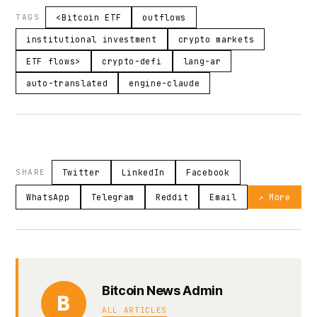
TAGS
<Bitcoin ETF
outflows
institutional investment
crypto markets
ETF flows>
crypto-defi
lang-ar
auto-translated
engine-claude
SHARE
Twitter
LinkedIn
Facebook
WhatsApp
Telegram
Reddit
Email
↗ More
Bitcoin News Admin
B
ALL ARTICLES